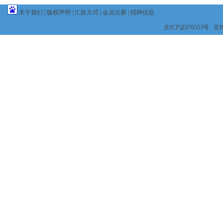
关于我们
|
版权声明
|
汇款方式
|
会员注册
|
招聘信息
京ICP证070553号 京IC