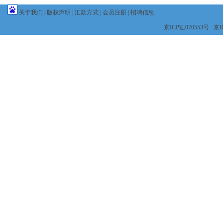
关于我们
|
版权声明
|
汇款方式
|
会员注册
|
招聘信息
京ICP证070553号 京IC