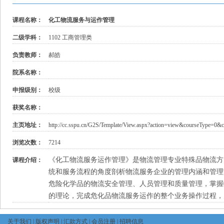
课程名称：
化工物流服务与运作管理
二级学科：
1102 工商管理类
负责教师：
郝皓
院系名称：
申报级别：
校级
获奖名称：
主页地址：
http://cc.sspu.cn/G2S/Template/View.aspx?action=view&courseType=0&
浏览次数：
7214
《化工物流服务运作管理》是物流管理专业特殊品物流方
课程介绍：
统和服务流程的角度剖析物流服务企业的管理内涵和管理
危险化学品的物流安全管理、人员管理和质量管理，掌握
的理论，完成危化品物流服务运作的整个业务操作过程，
关于我们
|
版权声明
|
汇款方式
|
会员注册
|
招聘信息