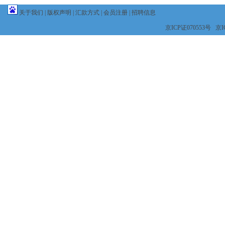
关于我们
|
版权声明
|
汇款方式
|
会员注册
|
招聘信息
京ICP证070553号 京IC